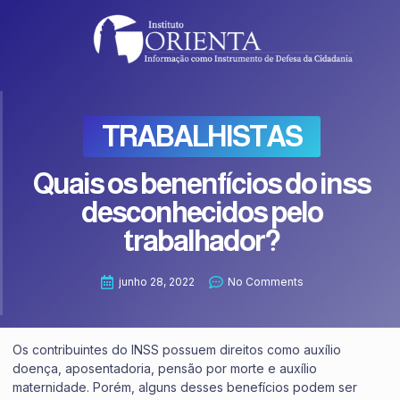
TRABALHISTAS
Quais os benenfícios do inss
desconhecidos pelo
trabalhador?
junho 28, 2022
No Comments
Os contribuintes do INSS possuem direitos como auxílio
doença, aposentadoria, pensão por morte e auxílio
maternidade. Porém, alguns desses benefícios podem ser