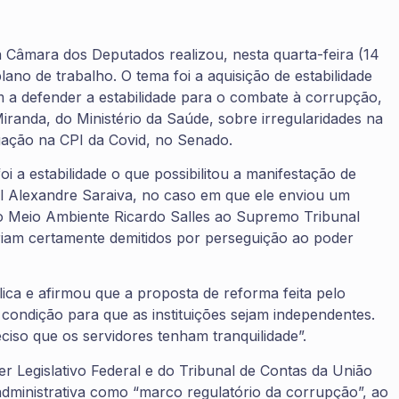
a Câmara dos Deputados realizou, nesta quarta-feira (14
plano de trabalho. O tema foi a aquisição de estabilidade
m a defender a estabilidade para o combate à corrupção,
iranda, do Ministério da Saúde, sobre irregularidades na
gação na CPI da Covid, no Senado.
i a estabilidade o que possibilitou a manifestação de
l Alexandre Saraiva, no caso em que ele enviou um
do Meio Ambiente Ricardo Salles ao Supremo Tribunal
ariam certamente demitidos por perseguição ao poder
ica e afirmou que a proposta de reforma feita pelo
é condição para que as instituições sejam independentes.
iso que os servidores tenham tranquilidade”.
r Legislativo Federal e do Tribunal de Contas da União
a administrativa como “marco regulatório da corrupção”, ao