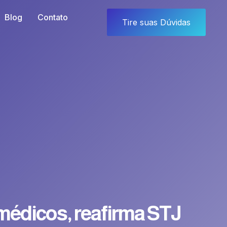
Blog
Contato
Tire suas Dúvidas
médicos, reafirma STJ