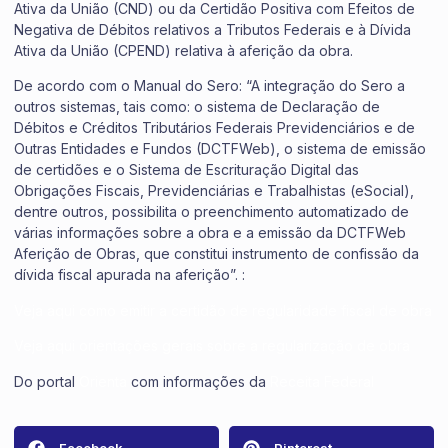
Ativa da União (CND) ou da Certidão Positiva com Efeitos de
Negativa de Débitos relativos a Tributos Federais e à Dívida
Ativa da União (CPEND) relativa à aferição da obra.
De acordo com o Manual do Sero: “A integração do Sero a
outros sistemas, tais como: o sistema de Declaração de
Débitos e Créditos Tributários Federais Previdenciários e de
Outras Entidades e Fundos (DCTFWeb), o sistema de emissão
de certidões e o Sistema de Escrituração Digital das
Obrigações Fiscais, Previdenciárias e Trabalhistas (eSocial),
dentre outros, possibilita o preenchimento automatizado de
várias informações sobre a obra e a emissão da DCTFWeb
Aferição de Obras, que constitui instrumento de confissão da
dívida fiscal apurada na aferição”. :
Veja aqui como emitir a certidão de regularidade fiscal de obra
Veja aqui orientações gerais sobre a regularização de obra
Do portal
Orienta
com informações da
Receita Federal
Facebook
Pinterest